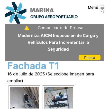
Saltar
Menú
al
contenido
Aeropuerto
Comunicado de Prensa:
Internacional
Moderniza AICM Inspección de Carga y
de
Vehículos Para Incrementar la
la
Seguridad
Ciudad
Prensa
de
Fachada T1
México
16 de julio de 2025 (Seleccione imagen para
ampliar)