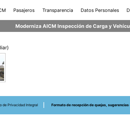
CM
Pasajeros
Transparencia
Datos Personales
D
Moderniza AICM Inspección de Carga y Vehícul
iar)
o de Privacidad Integral
Formato de recepción de quejas, sugerencias