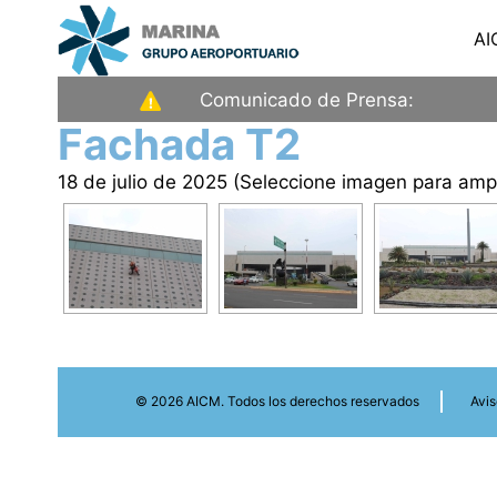
Saltar
AI
al
contenido
Aeropuerto
Comunicado de Prensa:
Internacional
Fachada T2
de
18 de julio de 2025 (Seleccione imagen para ampl
la
Ciudad
de
México
© 2026 AICM. Todos los derechos reservados
Avis